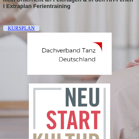
I Extraplan Ferientraining
KURSPLAN