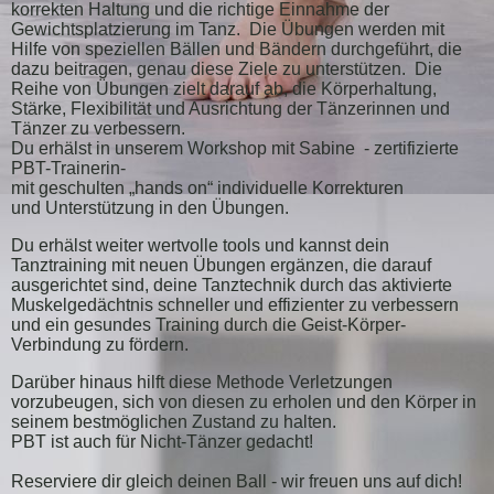
korrekten Haltung und die richtige Einnahme der
Gewichtsplatzierung im Tanz. Die Übungen werden mit
Hilfe von speziellen Bällen und Bändern durchgeführt, die
dazu beitragen, genau diese Ziele zu unterstützen. Die
Reihe von Übungen zielt darauf ab, die Körperhaltung,
Stärke, Flexibilität und Ausrichtung der Tänzerinnen und
Tänzer zu verbessern.
Du erhälst in unserem Workshop mit Sabine - zertifizierte
PBT-Trainerin-
mit geschulten „hands on“ individuelle Korrekturen
und Unt
erstützung in den Übungen.
Du erhälst weiter wertvolle tools und kannst
dein
Tanztraining mit neuen Übungen ergänzen, die darauf
ausgerichtet sind, deine Tanztechnik durch das aktivierte
Muskelgedächtnis schneller und effizienter zu verbessern
und ein gesundes Training durch die Geist-Körper-
Verbindung zu fördern.
Darüber hinaus hilft diese Methode Verletzungen
vorzubeugen, sich von diesen zu erholen und den Körper in
seinem bestmöglichen Zustand zu halten.
PBT ist auch für Nicht-Tänzer gedacht!
Reserviere dir gleich deinen Ball - wir freuen uns auf dich!