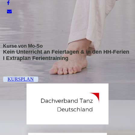
Kurse von Mo-So
Kein Unterricht an Feiertagen &
in den HH-Ferien
I Extraplan Ferientraining
KURSPLAN