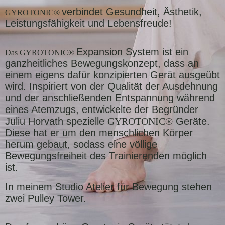
verbindet Gesundheit, Ästhetik,
GYROTONIC®
Leistungsfähigkeit und Lebensfreude!
Expansion System ist ein
Das
GYROTONIC®
ganzheitliches Bewegungskonzept, dass an
einem eigens dafür konzipierten Gerät ausgeübt
wird. Inspiriert von der Qualität der Ausdehnung
und der anschließenden Entspannung während
eines Atemzugs, entwickelte der Begründer
Juliu Horvath spezielle
GYROTONIC®
Geräte.
Diese hat er um den menschlichen Körper
herum gebaut, sodass eine völlige
Bewegungsfreiheit des Trainierenden möglich
ist.
In meinem Studio Atelier für Bewegung stehen
zwei
Pulley Tower.