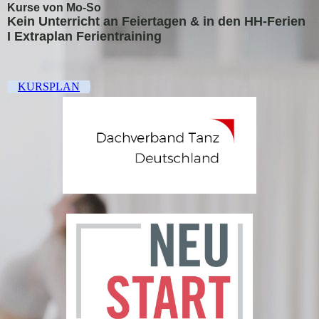
Kurse von Mo-So
Kein Unterricht an Feiertagen &
in den HH-Ferien
I Extraplan Ferientraining
KURSPLAN