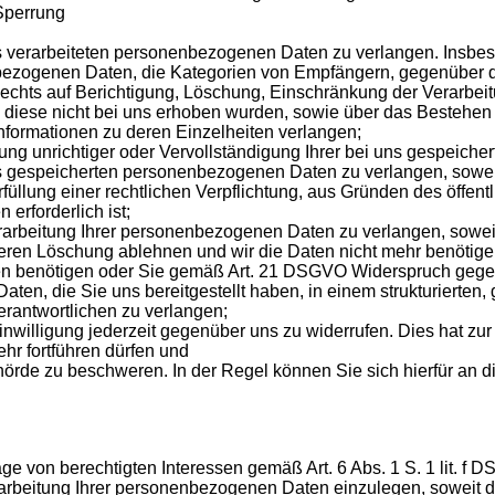
Sperrung
s verarbeiteten personenbezogenen Daten zu verlangen. Insbes
bezogenen Daten, die Kategorien von Empfängern, gegenüber d
echts auf Berichtigung, Löschung, Einschränkung der Verarbei
n diese nicht bei uns erhoben wurden, sowie über das Bestehen
 Informationen zu deren Einzelheiten verlangen;
ung unrichtiger oder Vervollständigung Ihrer bei uns gespeich
s gespeicherten personenbezogenen Daten zu verlangen, soweit
füllung einer rechtlichen Verpflichtung, aus Gründen des öffen
erforderlich ist;
rbeitung Ihrer personenbezogenen Daten zu verlangen, soweit d
 deren Löschung ablehnen und wir die Daten nicht mehr benötig
n benötigen oder Sie gemäß Art. 21 DSGVO Widerspruch gegen 
en, die Sie uns bereitgestellt haben, in einem strukturierte
erantwortlichen zu verlangen;
inwilligung jederzeit gegenüber uns zu widerrufen. Dies hat zur
ehr fortführen dürfen und
örde zu beschweren. In der Regel können Sie sich hierfür an di
 von berechtigten Interessen gemäß Art. 6 Abs. 1 S. 1 lit. f 
eitung Ihrer personenbezogenen Daten einzulegen, soweit dafü