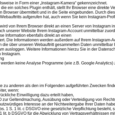
elsweise in Form einer „Instagram-Kamera“ gekennzeichnet.
die ein solches Plugin enthält, stellt Ihr Browser eine direkte
ren Browser übermittelt und in die Seite eingebunden. Durch dies
ebauftritts aufgerufen hat, auch wenn Sie kein Instagram-Profi
) wird von Ihrem Browser direkt an einen Server von Instagram in
uch unserer Website Ihrem Instagram-Account unmittelbar zuord
ese Information ebenfalls direkt an einen
ert. Die Informationen werden außerdem auf Ihrem Instagram-Acc
m die über unseren Webauftritt gesammelten Daten unmittelbar
am ausloggen. Weitere Informationen hierzu Sie in der Datensc
 Instagram.
ing
 werden keine Analyse Programme (wie z.B. Google Analytics) 
te zu anderen als den im Folgenden aufgeführten Zwecken findet 
iter, wenn:
rückliche Einwilligung dazu erteilt haben,
SGVO zur Geltendmachung, Ausübung oder Verteidigung von Rechts
tzwürdiges Interesse an der Nichtweitergabe Ihrer Daten hab
Abs. 1 S. 1 lit. c DSGVO eine gesetzliche Verpflichtung besteht, 
 1 lit. b DSGVO für die Abwicklung von Vertragsverhältnissen mit 