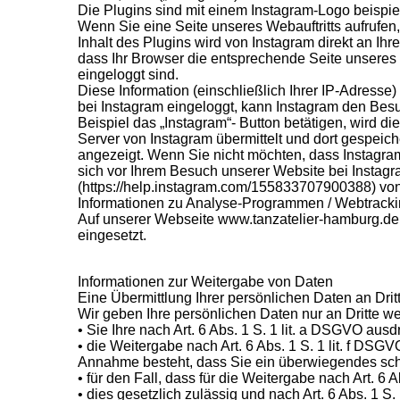
Die Plugins sind mit einem Instagram-Logo beispi
Wenn Sie eine Seite unseres Webauftritts aufrufen, 
Inhalt des Plugins wird von Instagram direkt an Ih
dass Ihr Browser die entsprechende Seite unseres W
eingeloggt sind.
Diese Information (einschließlich Ihrer IP-Adresse
bei Instagram eingeloggt, kann Instagram den Bes
Beispiel das „Instagram“- Button betätigen, wird di
Server von Instagram übermittelt und dort gespeich
angezeigt. Wenn Sie nicht möchten, dass Instagra
sich vor Ihrem Besuch unserer Website bei Instagr
(https://help.instagram.com/155833707900388) von
Informationen zu Analyse-Programmen / Webtrack
Auf unserer Webseite www.tanzatelier-hamburg.de
eingesetzt.
Informationen zur Weitergabe von Daten
Eine Übermittlung Ihrer persönlichen Daten an Drit
Wir geben Ihre persönlichen Daten nur an Dritte we
• Sie Ihre nach Art. 6 Abs. 1 S. 1 lit. a DSGVO ausd
• die Weitergabe nach Art. 6 Abs. 1 S. 1 lit. f D
Annahme besteht, dass Sie ein überwiegendes schu
• für den Fall, dass für die Weitergabe nach Art. 6 
• dies gesetzlich zulässig und nach Art. 6 Abs. 1 S.