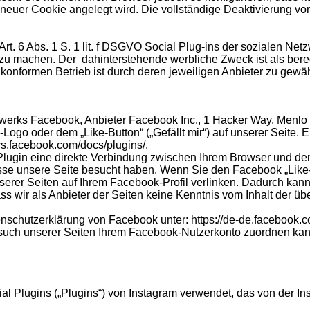
n neuer Cookie angelegt wird. Die vollständige Deaktivierung v
Art. 6 Abs. 1 S. 1 lit. f DSGVO Social Plug-ins der sozialen N
r zu machen. Der dahinterstehende werbliche Zweck ist als ber
onformen Betrieb ist durch deren jeweiligen Anbieter zu gewäh
werks Facebook, Anbieter Facebook Inc., 1 Hacker Way, Menlo Pa
o oder dem „Like-Button“ („Gefällt mir“) auf unserer Seite. E
rs.facebook.com/docs/plugins/.
lugin eine direkte Verbindung zwischen Ihrem Browser und dem
resse unsere Seite besucht haben. Wenn Sie den Facebook „Lik
nserer Seiten auf Ihrem Facebook-Profil verlinken. Dadurch k
ss wir als Anbieter der Seiten keine Kenntnis vom Inhalt der ü
enschutzerklärung von Facebook unter: https://de-de.facebook.c
ch unserer Seiten Ihrem Facebook-Nutzerkonto zuordnen kann,
l Plugins („Plugins“) von Instagram verwendet, das von der I