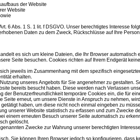
saufbaus der Website
rer Website
sowie
rt. 6 Abs. 1 S. 1 lit. f DSGVO. Unser berechtigtes Interesse fo
 erhobenen Daten zu dem Zweck, Rückschlüsse auf Ihre Person
andelt es sich um kleine Dateien, die Ihr Browser automatisch er
sere Seite besuchen. Cookies richten auf Ihrem Endgerät keine
 sich jeweils im Zusammenhang mit dem spezifisch eingesetzten
tität erhalten.
ie Nutzung unseres Angebots für Sie angenehmer zu gestalten. 
bsite bereits besucht haben. Diese werden nach Verlassen unse
g der Benutzerfreundlichkeit temporäre Cookies ein, die für ei
 Seite erneut, um unsere Dienste in Anspruch zu nehmen, wird 
getätigt haben, um diese nicht noch einmal eingeben zu müss
ung unserer Website statistisch zu erfassen und zum Zwecke de
ei einem erneuten Besuch unserer Seite automatisch zu erkenn
isch gelöscht.
genannten Zwecke zur Wahrung unserer berechtigten Interessen so
sch. Sie können Ihren Browser jedoch so konfigurieren, dass 