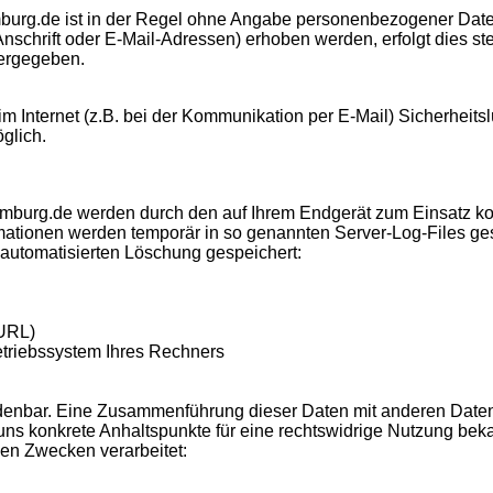
burg.de ist in der Regel ohne Angabe personenbezogener Date
hrift oder E-Mail-Adressen) erhoben werden, erfolgt dies stet
tergegeben.
im Internet (z.B. bei der Kommunikation per E-Mail) Sicherheit
öglich.
amburg.de werden durch den auf Ihrem Endgerät zum Einsatz 
mationen werden temporär in so genannten Server-Log-Files ge
 automatisierten Löschung gespeichert:
-URL)
triebssystem Ihres Rechners
denbar. Eine Zusammenführung dieser Daten mit anderen Daten
 uns konkrete Anhaltspunkte für eine rechtswidrige Nutzung bek
en Zwecken verarbeitet: